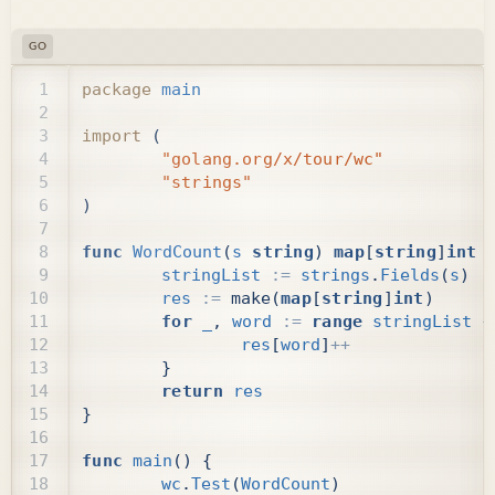
GO
package
main
import
(
"golang.org/x/tour/wc"
"strings"
)
func
WordCount
(
s
string
)
map
[
string
]
int
stringList
:=
strings
.
Fields
(
s
)
res
:=
make
(
map
[
string
]
int
)
for
_
,
word
:=
range
stringList
{
res
[
word
]
++
}
return
res
}
func
main
()
{
wc
.
Test
(
WordCount
)