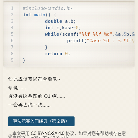
int
main
()
{
double
a
,
b
;
int
c
,
kase
=
0
;
while
(
scanf
(
"%lf %lf %d"
,
&
a
,
&
b
,
&
c
printf
(
"Case %d : %.*lf
\n
}
return
0
;
}
如此应该可以符合题意~
话说……
有没有这些题的 OJ 啊……
一会再去找一找……
算法竞赛入门经典（第 2 版）
本文采用
CC BY-NC-SA 4.0
协议，如果对您有帮助或存在意