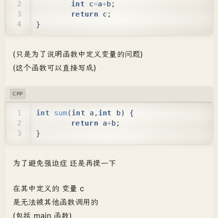
int
c
=
a
+
b
;
return
c
;
}
(只是为了说明函数中定义变量的问题)
(这个函数可以直接写成)
CPP
int
sum
(
int
a
,
int
b
)
{
return
a
+
b
;
}
为了避免强迫症 还是再提一下
在其中定义的 变量 c
是无法被其他函数调用的
(包括 main 函数)