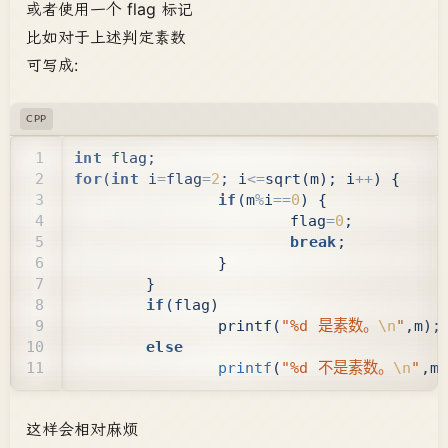
或者使用一个 flag 标记
比如对于上述判定素数
可写成:
CPP
int
flag
;
for
(
int
i
=
flag
=
2
;
i
<=
sqrt
(
m
);
i
++
)
{
if
(
m
%
i
==
0
)
{
flag
=
0
;
break
;
}
}
if
(
flag
)
printf
(
"%d 是素数。
\n
"
,
m
);
else
printf
(
"%d 不是素数。
\n
"
,
m
)
这样会相对麻烦