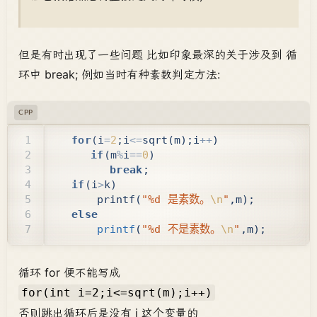
但是有时出现了一些问题 比如印象最深的关于涉及到 循
环中 break; 例如当时有种素数判定方法:
CPP
for
(
i
=
2
;
i
<=
sqrt
(
m
);
i
++
)
if
(
m
%
i
==
0
)
break
;
if
(
i
>
k
)
printf
(
"%d 是素数。
\n
"
,
m
);
else
printf
(
"%d 不是素数。
\n
"
,
m
);
循环 for 便不能写成
for(int i=2;i<=sqrt(m);i++)
否则跳出循环后是没有 i 这个变量的