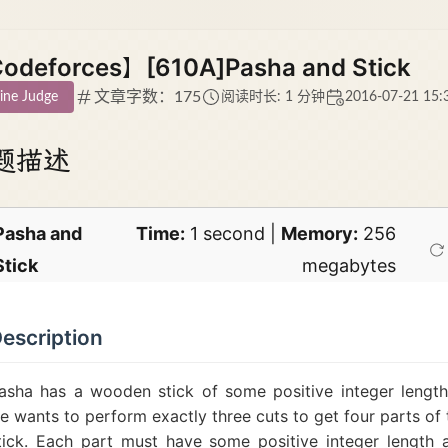
odeforces】[610A]Pasha and Stick
文章字数：175
ine Judge
阅读时长: 1 分钟
2016-07-21 15:
题描述
Pasha and
Time:
1 second |
Memory:
256
Stick
megabytes