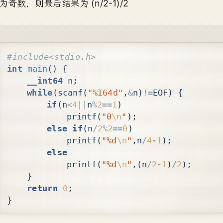
为奇数，则最后结果为 (n/2-1)/2
int
main
()
{
__int64
n
;
while
(
scanf
(
"%I64d"
,
&
n
)
!=
EOF
)
{
if
(
n
<
4
||
n
%
2
==
1
)
printf
(
"0
\n
"
);
else
if
(
n
/
2
%
2
==
0
)
printf
(
"%d
\n
"
,
n
/
4
-
1
);
else
printf
(
"%d
\n
"
,(
n
/
2
-
1
)
/
2
);
}
return
0
;
}