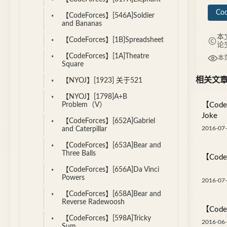
Cod
【CodeForces】[546A]Soldier
and Bananas
本
【CodeForces】[1B]Spreadsheet
论
【CodeForces】[1A]Theatre
本
Square
相关文
【NYOJ】[1923] 关于521
【NYOJ】[1798]A+B
【Codef
Problem（V）
Joke
【CodeForces】[652A]Gabriel
2016-07-
and Caterpillar
【CodeForces】[653A]Bear and
Three Balls
【Codef
【CodeForces】[656A]Da Vinci
Powers
2016-07-
【CodeForces】[658A]Bear and
Reverse Radewoosh
【CodeF
【CodeForces】[598A]Tricky
2016-06-
Sum