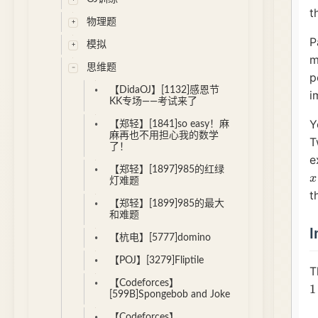
物理题
模拟
思维题
【DidaOJ】[1132]感恩节
KK专场——考试来了
【郑轻】[1841]so easy！麻
麻再也不用担心我的数学
了！
【郑轻】[1897]985的红绿
灯难题
【郑轻】[1899]985的最大
和难题
【杭电】[5777]domino
【POJ】[3279]Fliptile
【Codeforces】
[599B]Spongebob and Joke
【Codeforces】