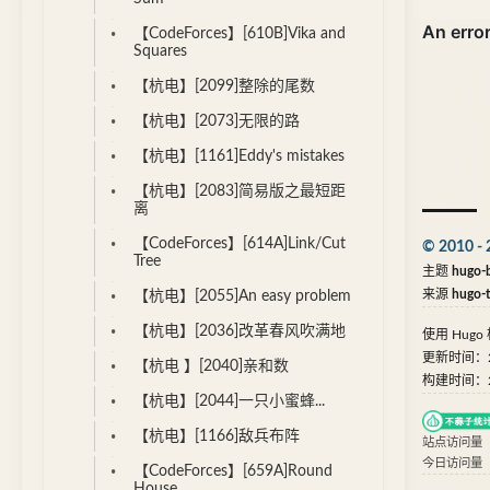
【CodeForces】[610B]Vika and
Squares
【杭电】[2099]整除的尾数
【杭电】[2073]无限的路
【杭电】[1161]Eddy's mistakes
【杭电】[2083]简易版之最短距
离
【CodeForces】[614A]Link/Cut
© 2010 - 
Tree
主题
hugo-b
来源
hugo-
【杭电】[2055]An easy problem
【杭电】[2036]改革春风吹满地
使用
Hugo
更新时间：202
【杭电 】[2040]亲和数
构建时间：202
【杭电】[2044]一只小蜜蜂...
【杭电】[1166]敌兵布阵
站点访问量
今日访问量
【CodeForces】[659A]Round
House