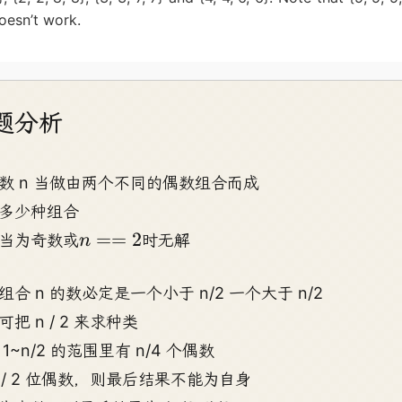
题分析
数 n 当做由两个不同的偶数组合而成
多少种组合
n==2
==
2
当为奇数或
时无解
n
组合 n 的数必定是一个小于 n/2 一个大于 n/2
可把 n / 2 来求种类
1~n/2 的范围里有 n/4 个偶数
n / 2 位偶数，则最后结果不能为自身