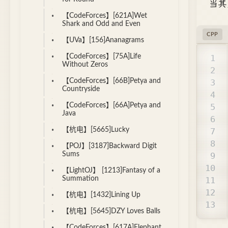
当其
【CodeForces】[621A]Wet
Shark and Odd and Even
CPP
【UVa】[156]Ananagrams
【CodeForces】[75A]Life
Without Zeros
【CodeForces】[66B]Petya and
Countryside
【CodeForces】[66A]Petya and
Java
【杭电】[5665]Lucky
【POJ】[3187]Backward Digit
Sums
【LightOJ】 [1213]Fantasy of a
Summation
【杭电】[1432]Lining Up
【杭电】[5645]DZY Loves Balls
【CodeForces】[617A]Elephant