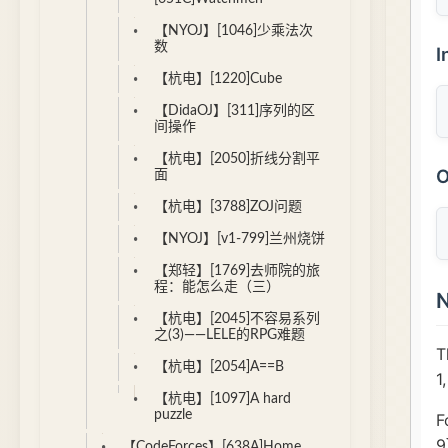
【NYOJ】[1046]少乘法次
数
【杭电】[1220]Cube
【DidaOJ】[311]序列的区
间操作
【杭电】[2050]折线分割平
面
【杭电】[3788]ZOJ问题
【NYOJ】[v1-799]兰州烧饼
【郑轻】[1769]去师院的旅
程：能怎么走（三）
【杭电】[2045]不容易系列
之(3)——LELE的RPG难题
【杭电】[2054]A==B
【杭电】[1097]A hard
puzzle
【CodeForces】[638A]Home