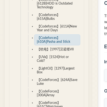
[612B]HDD is Outdated
Technology
【Codeforces】
[615A]Bulbs
【Codeforces】[611A]New
Year and Days
【Codeforces】
[610A]Pasha and Stick
【杭电】[1997]汉诺塔VII
【UVa】[1524]Hot or
Cold?
【LightOJ】[1297]Largest
Box
【CodeForces】[624A]Save
Luke
【CodeForces】
[300A]Array
【CodeForces】
[651C]Watchmen