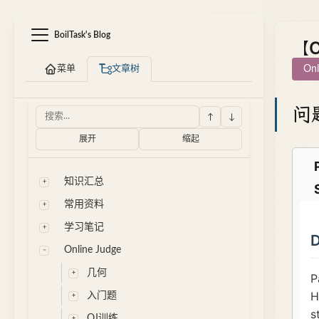
BoilTask's Blog
【C
菜单
文章树
Onl
问
↑
↓
展开
缩起
知识汇总
常用资料
学习笔记
Online Judge
几何
入门题
OJ训练