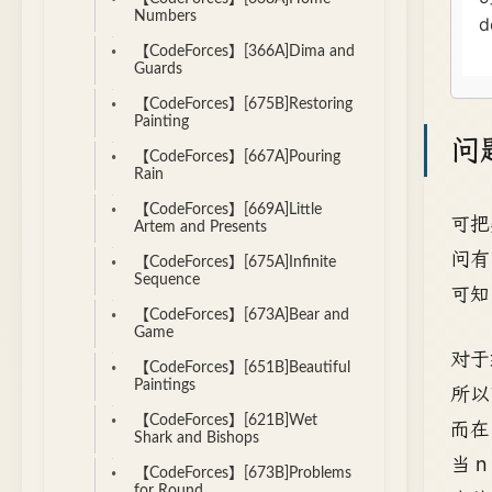
Numbers
【CodeForces】[366A]Dima and
Guards
【CodeForces】[675B]Restoring
Painting
问
【CodeForces】[667A]Pouring
Rain
【CodeForces】[669A]Little
可把
Artem and Presents
问有
【CodeForces】[675A]Infinite
Sequence
可知
【CodeForces】[673A]Bear and
Game
对于
【CodeForces】[651B]Beautiful
Paintings
所以
【CodeForces】[621B]Wet
而在 
Shark and Bishops
当 
【CodeForces】[673B]Problems
for Round