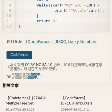
while
(
scanf
(
"%d"
,
&
n
)
!=
EOF
)
{
printf
(
"%lld
\n
"
,
a
[
n
]);
}
return
0
;
}
题目地址:
【CodeForces】[630C]Lucky Numbers
Codeforces
本文采用
CC BY-NC-SA 4.0
协议，如果对您有帮助或存在意
见建议，欢迎在下方评论交流。
加载中...
本页面浏览次数
加载中...
本页面访客数
相关文章
【Codeforces】[274A]k-
【Codeforces】
Multiple Free Set
[371C]Hamburgers
2016-07-26 20:21:52
2016-07-26 20:17:11