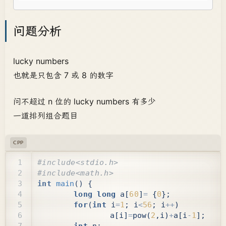
问题分析
lucky numbers
也就是只包含 7 或 8 的数字
问不超过 n 位的 lucky numbers 有多少
一道排列组合题目
CPP
int
main
()
{
long
long
a
[
60
]
=
{
0
};
for
(
int
i
=
1
;
i
<
56
;
i
++
)
a
[
i
]
=
pow
(
2
,
i
)
+
a
[
i
-
1
];
int
n
;