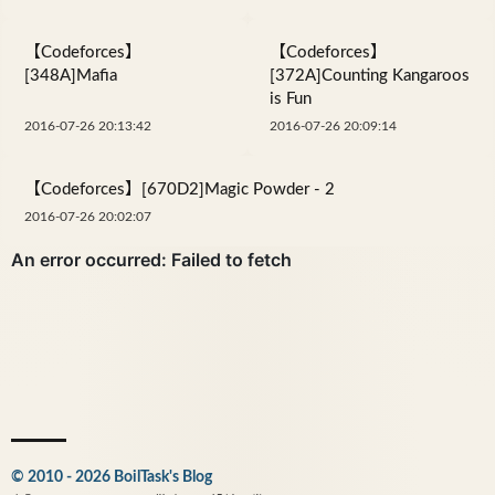
【Codeforces】
【Codeforces】
[348A]Mafia
[372A]Counting Kangaroos
is Fun
2016-07-26 20:13:42
2016-07-26 20:09:14
【Codeforces】[670D2]Magic Powder - 2
2016-07-26 20:02:07
© 2010 - 2026 BoilTask's Blog