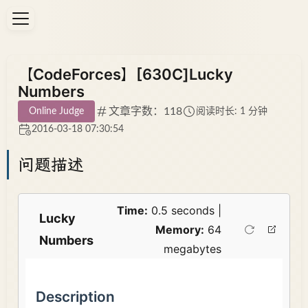
【CodeForces】[630C]Lucky
Numbers
文章字数：118
Online Judge
阅读时长: 1 分钟
2016-03-18 07:30:54
问题描述
Time:
0.5 seconds |
Lucky
Memory:
64
Numbers
megabytes