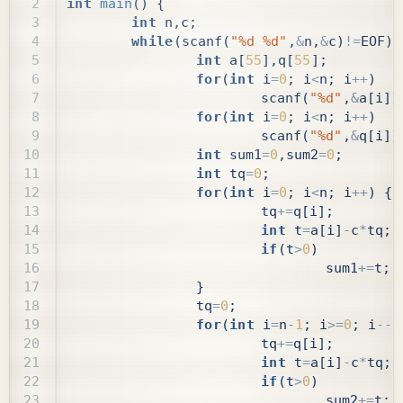
int
main
()
{
int
n
,
c
;
while
(
scanf
(
"%d %d"
,
&
n
,
&
c
)
!=
EOF
)
int
a
[
55
],
q
[
55
];
for
(
int
i
=
0
;
i
<
n
;
i
++
)
scanf
(
"%d"
,
&
a
[
i
])
for
(
int
i
=
0
;
i
<
n
;
i
++
)
scanf
(
"%d"
,
&
q
[
i
])
int
sum1
=
0
,
sum2
=
0
;
int
tq
=
0
;
for
(
int
i
=
0
;
i
<
n
;
i
++
)
{
tq
+=
q
[
i
];
int
t
=
a
[
i
]
-
c
*
tq
;
if
(
t
>
0
)
sum1
+=
t
;
}
tq
=
0
;
for
(
int
i
=
n
-
1
;
i
>=
0
;
i
--
)
tq
+=
q
[
i
];
int
t
=
a
[
i
]
-
c
*
tq
;
if
(
t
>
0
)
sum2
+=
t
;