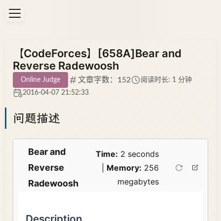
【CodeForces】[658A]Bear and
Reverse Radewoosh
文章字数：152
Online Judge
阅读时长: 1 分钟
2016-04-07 21:52:33
问题描述
Bear and
Time:
2 seconds
Reverse
|
Memory:
256
megabytes
Radewoosh