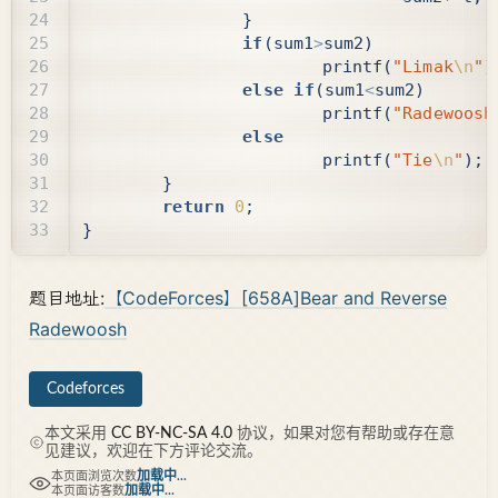
}
if
(
sum1
>
sum2
)
printf
(
"Limak
\n
"
)
else
if
(
sum1
<
sum2
)
printf
(
"Radewoosh
else
printf
(
"Tie
\n
"
);
}
return
0
;
}
题目地址:
【CodeForces】[658A]Bear and Reverse
Radewoosh
Codeforces
本文采用
CC BY-NC-SA 4.0
协议，如果对您有帮助或存在意
见建议，欢迎在下方评论交流。
加载中...
本页面浏览次数
加载中...
本页面访客数