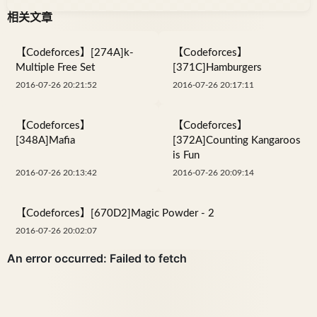
相关文章
【Codeforces】[274A]k-
【Codeforces】
Multiple Free Set
[371C]Hamburgers
2016-07-26 20:21:52
2016-07-26 20:17:11
【Codeforces】
【Codeforces】
[348A]Mafia
[372A]Counting Kangaroos
is Fun
2016-07-26 20:13:42
2016-07-26 20:09:14
【Codeforces】[670D2]Magic Powder - 2
2016-07-26 20:02:07