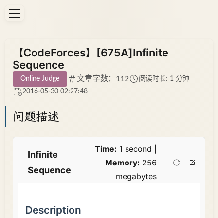
【CodeForces】[675A]Infinite
Sequence
文章字数：112
Online Judge
阅读时长: 1 分钟
2016-05-30 02:27:48
问题描述
Time:
1 second |
Infinite
Memory:
256
Sequence
megabytes