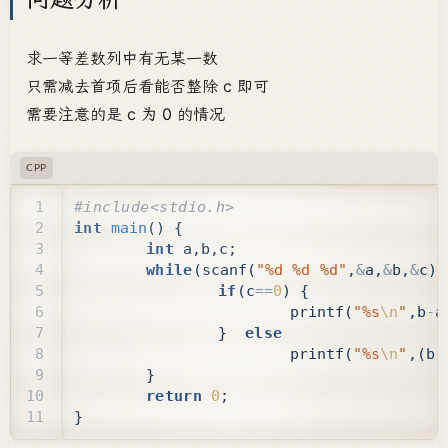
求一等差数列中有无某一数
只需减去首项后看能否整除 c 即可
需要注意的是 c 为 0 的情况
CPP
int
main
()
{
int
a
,
b
,
c
;
while
(
scanf
(
"%d %d %d"
,
&
a
,
&
b
,
&
c
)
!
if
(
c
==
0
)
{
printf
(
"%s
\n
"
,
b
-
a
}
else
printf
(
"%s
\n
"
,(
b
-
}
return
0
;
}