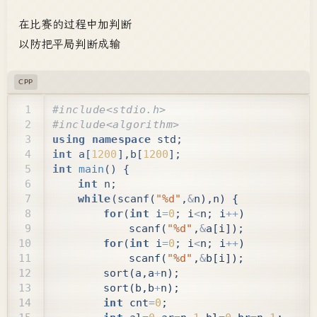
在比赛的过程中加判断
以防把平局判断成输
CPP
using
namespace
std
;
int
a
[
1200
],
b
[
1200
];
int
main
()
{
int
n
;
while
(
scanf
(
"%d"
,
&
n
),
n
)
{
for
(
int
i
=
0
;
i
<
n
;
i
++
)
scanf
(
"%d"
,
&
a
[
i
]);
for
(
int
i
=
0
;
i
<
n
;
i
++
)
scanf
(
"%d"
,
&
b
[
i
]);
sort
(
a
,
a
+
n
);
sort
(
b
,
b
+
n
);
int
cnt
=
0
;