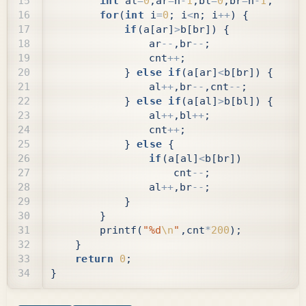
int
al
=
0
,
ar
=
n
-
1
,
bl
=
0
,
br
=
n
-
1
;
for
(
int
i
=
0
;
i
<
n
;
i
++
)
{
if
(
a
[
ar
]
>
b
[
br
])
{
ar
--
,
br
--
;
cnt
++
;
}
else
if
(
a
[
ar
]
<
b
[
br
])
{
al
++
,
br
--
,
cnt
--
;
}
else
if
(
a
[
al
]
>
b
[
bl
])
{
al
++
,
bl
++
;
cnt
++
;
}
else
{
if
(
a
[
al
]
<
b
[
br
])
cnt
--
;
al
++
,
br
--
;
}
}
printf
(
"%d
\n
"
,
cnt
*
200
);
}
return
0
;
}