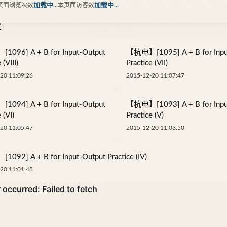
页面浏览次数
加载中...
本页面访客数
加载中...
章
096] A + B for Input-Output
【杭电】[1095] A + B for Inpu
 (VIII)
Practice (VII)
20 11:09:26
2015-12-20 11:07:47
094] A + B for Input-Output
【杭电】[1093] A + B for Inpu
 (VI)
Practice (V)
20 11:05:47
2015-12-20 11:03:50
092] A + B for Input-Output Practice (IV)
20 11:01:48