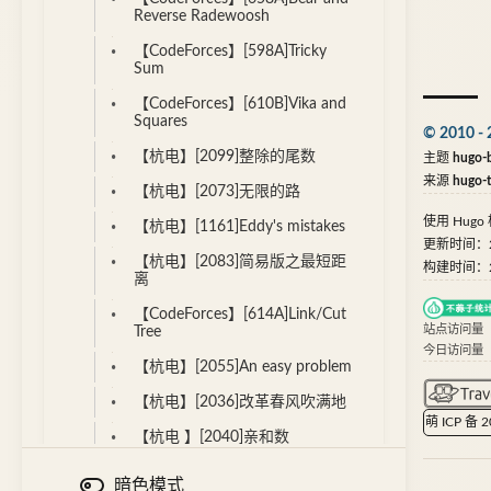
Reverse Radewoosh
【CodeForces】[598A]Tricky
Sum
【CodeForces】[610B]Vika and
Squares
© 2010 - 
【杭电】[2099]整除的尾数
主题
hugo-b
来源
hugo-
【杭电】[2073]无限的路
使用
Hugo
【杭电】[1161]Eddy's mistakes
更新时间：202
【杭电】[2083]简易版之最短距
构建时间：202
离
【CodeForces】[614A]Link/Cut
站点访问量
Tree
今日访问量
【杭电】[2055]An easy problem
【杭电】[2036]改革春风吹满地
萌 ICP 备 
【杭电 】[2040]亲和数
【杭电】[2044]一只小蜜蜂...
暗色模式