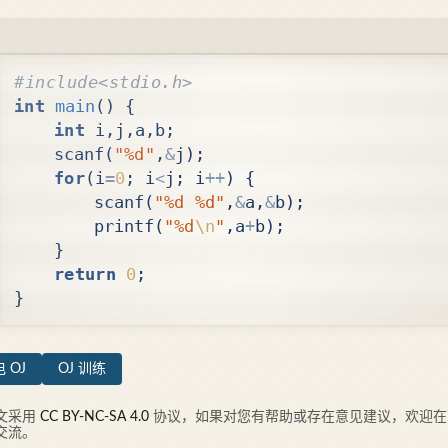
int
main
()
{
int
i
,
j
,
a
,
b
;
scanf
(
"%d"
,
&
j
);
for
(
i
=
0
;
i
<
j
;
i
++
)
{
scanf
(
"%d %d"
,
&
a
,
&
b
);
printf
(
"%d
\n
"
,
a
+
b
);
}
return
0
;
}
 OJ
OJ 训练
文采用
CC BY-NC-SA 4.0
协议，如果对您有帮助或存在意见建议，欢迎在
交流。