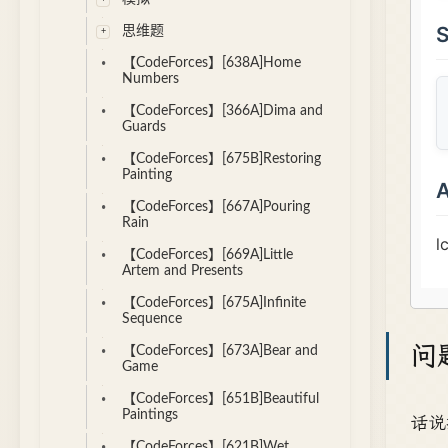
思维题
【CodeForces】[638A]Home
Numbers
【CodeForces】[366A]Dima and
Guards
【CodeForces】[675B]Restoring
Painting
【CodeForces】[667A]Pouring
Rain
【CodeForces】[669A]Little
Artem and Presents
【CodeForces】[675A]Infinite
Sequence
问
【CodeForces】[673A]Bear and
Game
【CodeForces】[651B]Beautiful
Paintings
话说
【CodeForces】[621B]Wet