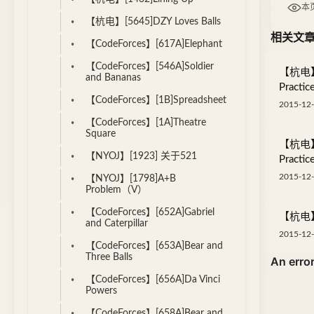
本
【杭电】[5645]DZY Loves Balls
相关文
【CodeForces】[617A]Elephant
【CodeForces】[546A]Soldier
【杭电】[1
and Bananas
Practice
【CodeForces】[1B]Spreadsheet
2015-12-
【CodeForces】[1A]Theatre
Square
【杭电】[1
【NYOJ】[1923] 关于521
Practice
2015-12-
【NYOJ】[1798]A+B
Problem（V）
【CodeForces】[652A]Gabriel
【杭电】[1
and Caterpillar
2015-12-
【CodeForces】[653A]Bear and
Three Balls
【CodeForces】[656A]Da Vinci
Powers
【CodeForces】[658A]Bear and