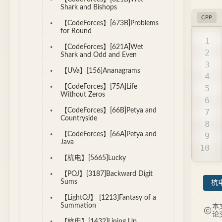
Shark and Bishops
CPP
【CodeForces】[673B]Problems
for Round
【CodeForces】[621A]Wet
Shark and Odd and Even
【UVa】[156]Ananagrams
【CodeForces】[75A]Life
Without Zeros
【CodeForces】[66B]Petya and
Countryside
【CodeForces】[66A]Petya and
Java
【杭电】[5665]Lucky
【POJ】[3187]Backward Digit
Sums
杭电
【LightOJ】 [1213]Fantasy of a
Summation
本
论
【杭电】[1432]Lining Up