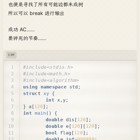
也便是寻找了所有可能边都未成树
所以可以 break 进行输出
成功 AC……
要猝死的节奏……
CPP
using
namespace
std
;
struct
xy
{
int
x
,
y
;
}
a
[
120
];
int
main
()
{
double
dis
[
120
];
double
e
[
120
][
120
];
bool
flag
[
120
];
double
inf
=
999999
;