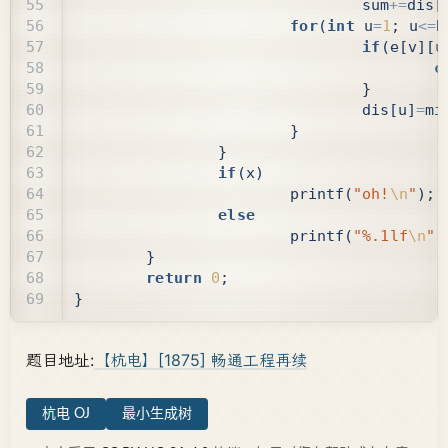
sum
+=
dis
[
for
(
int
u
=
1
;
u
<=
N
if
(
e
[
v
][
u
c
}
dis
[
u
]
=
mi
}
}
if
(
x
)
printf
(
"oh!
\n
"
);
else
printf
(
"%.1lf
\n
"
,
}
return
0
;
}
题目地址:
【杭电】[1875] 畅通工程再续
杭电 OJ
最小生成树