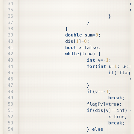
e
e
}
}
}
double
sum
=
0
;
dis
[
1
]
=
0
;
bool
x
=
false
;
while
(
true
)
{
int
v
=-
1
;
for
(
int
u
=
1
;
u
<=
N
if
(
!
flag
[
v
}
if
(
v
==-
1
)
break
;
flag
[
v
]
=
true
;
if
(
dis
[
v
]
==
inf
)
{
x
=
true
;
break
;
}
else