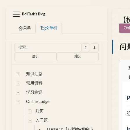
BoilTask's Blog
【
菜单
文章树
Onl
问
↑
↓
展开
缩起
知识汇总
常用资料
学习笔记
Online Judge
几何
入门题
【DidaOJ】[73]魏好看的小