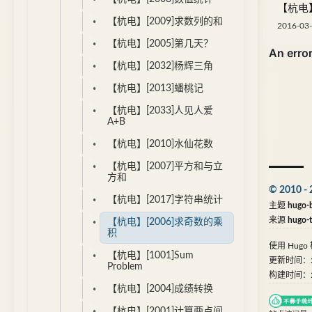
【杭电】
【杭电】[2009]求数列的和
2016-03-
【杭电】[2005]第几天？
【杭电】[2032]杨辉三角
【杭电】[2013]蟠桃记
【杭电】[2033]人见人爱
A+B
【杭电】[2010]水仙花数
【杭电】[2007]平方和与立
方和
© 2010 - 
【杭电】[2017]字符串统计
主题
hugo-b
来源
hugo-
【杭电】[2006]求奇数的乘
积
使用
Hugo
【杭电】[1001]Sum
更新时间：202
Problem
构建时间：202
【杭电】[2004]成绩转换
【杭电】[2001]计算两点间