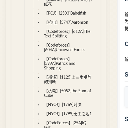
红花
【POJ】[2503]Babelfish
【杭电】[5747]Aaronson
【Codeforces】[612A]The
Text Splitting
【Codeforces】
[604A]Uncowed Forces
【Codeforces】
[599A]Patrick and
Shopping
【郑轻】[1125]上三角矩阵
的判断
【杭电】[5053]the Sum of
Cube
【NYOJ】[1769]对决
【NYOJ】[1799]无主之地1
【CodeForces】[25A]IQ
test