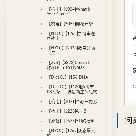
【杭电】[1084]What Is
Your Grade?
【杭电】[2087]剪花布条
【NYOJ】[1265]字符串逆
序输出
【NYOJ】[2028]数字分隔
（二）
【ZOJ】[3878]Convert
QWERTY to Dvorak
【DidaOJ】[156]DNA
【DidaOJ】[1130]感恩节
KK专场——送给新生的礼物
【杭电】[2091]空心三角形
【杭电】[1228]A + B
问
【郑轻】[1675]YJJ的福利
【NYOJ】[1767]变态最大
值