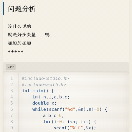
问题分析
没什么说的
就是好多变量…… 嗯……
加加加加加
+++++
CPP
int
main
()
{
int
n
,
i
,
a
,
b
,
c
;
double
x
;
while
(
scanf
(
"%d"
,
&
n
),
n
!=
0
)
{
a
=
b
=
c
=
0
;
for
(
i
=
0
;
i
<
n
;
i
++
)
{
scanf
(
"%lf"
,
&
x
);