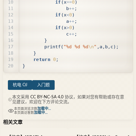
if
(
x
==
0
)
b
++
;
if
(
x
<
0
)
a
++
;
if
(
x
>
0
)
c
++
;
}
printf
(
"%d %d %d
\n
"
,
a
,
b
,
c
);
}
return
0
;
}
杭电 OJ
入门题
本文采用
CC BY-NC-SA 4.0
协议，如果对您有帮助或存在意
见建议，欢迎在下方评论交流。
加载中...
本页面浏览次数
加载中...
本页面访客数
相关文章