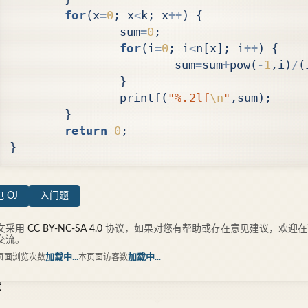
for
(
x
=
0
;
x
<
k
;
x
++
)
{
sum
=
0
;
for
(
i
=
0
;
i
<
n
[
x
];
i
++
)
{
sum
=
sum
+
pow
(
-
1
,
i
)
/
(
}
printf
(
"%.2lf
\n
"
,
sum
);
}
return
0
;
}
 OJ
入门题
文采用
CC BY-NC-SA 4.0
协议，如果对您有帮助或存在意见建议，欢迎在
交流。
页面浏览次数
加载中...
本页面访客数
加载中...
章