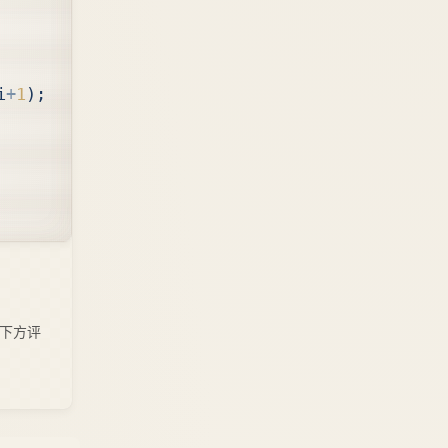
i
+
1
);
下方评