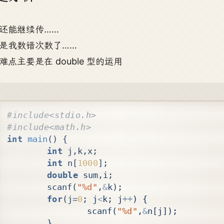
还能继续传……
是我数错次数了……
难点主要是在 double 型的运用
int
main
()
{
int
j
,
k
,
x
;
int
n
[
1000
];
double
sum
,
i
;
scanf
(
"%d"
,
&
k
);
for
(
j
=
0
;
j
<
k
;
j
++
)
{
scanf
(
"%d"
,
&
n
[
j
]);
}