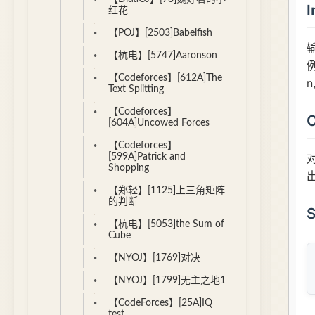
红花
【POJ】[2503]Babelfish
【杭电】[5747]Aaronson
【Codeforces】[612A]The
Text Splitting
【Codeforces】
[604A]Uncowed Forces
【Codeforces】
[599A]Patrick and
Shopping
【郑轻】[1125]上三角矩阵
的判断
【杭电】[5053]the Sum of
Cube
【NYOJ】[1769]对决
【NYOJ】[1799]无主之地1
【CodeForces】[25A]IQ
test