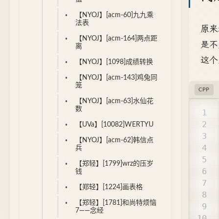
【NYOJ】[acm-60]九九乘
法表
原来
【NYOJ】[acm-164]两点距
是不
离
这个
【NYOJ】[1098]成绩转换
【NYOJ】[acm-143]鸡兔同
笼
CPP
【NYOJ】[acm-63]水仙花
数
【UVa】[10082]WERTYU
【NYOJ】[acm-62]韩信点
兵
【郑轻】[1799]wrz的压岁
钱
【郑轻】[1224]画表格
【郑轻】[1781]和尚特烦恼
7——念经