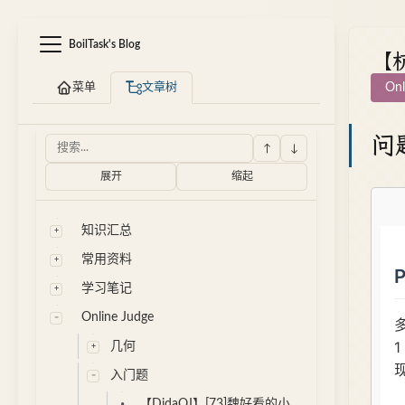
BoilTask's Blog
【杭
菜单
文章树
Onl
问
↑
↓
展开
缩起
知识汇总
常用资料
学习笔记
Online Judge
几何
入门题
【DidaOJ】[73]魏好看的小