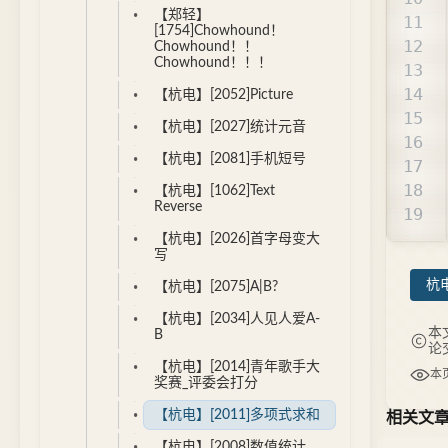
【郑轻】
[1754]Chowhound！
Chowhound！！
Chowhound！！！
【杭电】[2052]Picture
【杭电】[2027]统计元音
【杭电】[2081]手机短号
【杭电】[1062]Text
Reverse
【杭电】[2026]首字母变大
写
杭电
【杭电】[2075]A|B?
【杭电】[2034]人见人爱A-
本
B
论
【杭电】[2014]青年歌手大
本
奖赛_评委会打分
【杭电】[2011]多项式求和
相关文
【杭电】[2008]数值统计