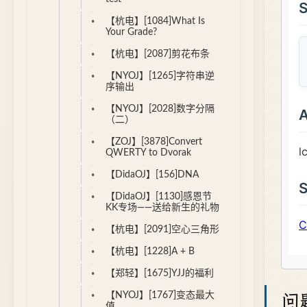
【杭电】[1084]What Is
Your Grade?
【杭电】[2087]剪花布条
【NYOJ】[1265]字符串逆
序输出
【NYOJ】[2028]数字分隔
（二）
【ZOJ】[3878]Convert
QWERTY to Dvorak
【DidaOJ】[156]DNA
【DidaOJ】[1130]感恩节
KK专场——送给新生的礼物
【杭电】[2091]空心三角形
【杭电】[1228]A + B
【郑轻】[1675]YJJ的福利
问
【NYOJ】[1767]变态最大
值