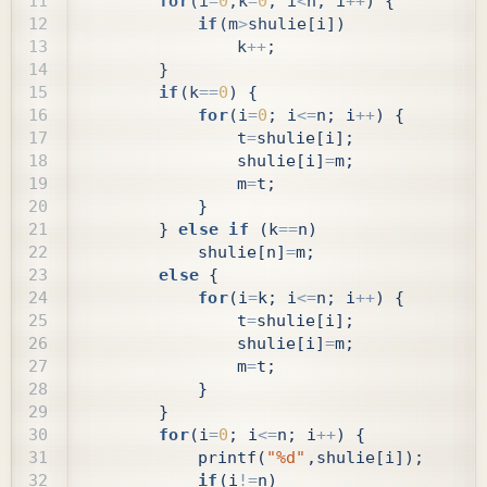
for
(
i
=
0
,
k
=
0
;
i
<
n
;
i
++
)
{
if
(
m
>
shulie
[
i
])
k
++
;
}
if
(
k
==
0
)
{
for
(
i
=
0
;
i
<=
n
;
i
++
)
{
t
=
shulie
[
i
];
shulie
[
i
]
=
m
;
m
=
t
;
}
}
else
if
(
k
==
n
)
shulie
[
n
]
=
m
;
else
{
for
(
i
=
k
;
i
<=
n
;
i
++
)
{
t
=
shulie
[
i
];
shulie
[
i
]
=
m
;
m
=
t
;
}
}
for
(
i
=
0
;
i
<=
n
;
i
++
)
{
printf
(
"%d"
,
shulie
[
i
]);
if
(
i
!=
n
)