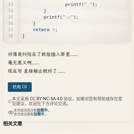
printf
(
" "
);
}
printf
(
"
\n
"
);
}
return
0
;
}
好像是纠结在了数组插入那里……
毫无意义啊……
现在写 直接输出就好了……
杭电 OJ
本文采用
CC BY-NC-SA 4.0
协议，如果对您有帮助或存在意
见建议，欢迎在下方评论交流。
加载中...
本页面浏览次数
加载中...
本页面访客数
相关文章