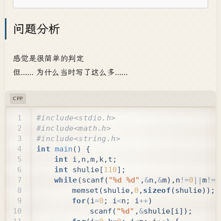
问题分析
感觉是很简单的判定
但…… 为什么当时写了这么多……
CPP
int
main
()
{
int
i
,
n
,
m
,
k
,
t
;
int
shulie
[
110
];
while
(
scanf
(
"%d %d"
,
&
n
,
&
m
),
n
!=
0
||
m
!=
0
memset
(
shulie
,
0
,
sizeof
(
shulie
));
for
(
i
=
0
;
i
<
n
;
i
++
)
scanf
(
"%d"
,
&
shulie
[
i
]);