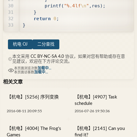
printf
(
"%.4lf
\n
"
,
res
);
}
return
0
;
}
杭电 OJ
二分查找
本文采用
CC BY-NC-SA 4.0
协议，如果对您有帮助或存在意
见建议，欢迎在下方评论交流。
加载中...
本页面浏览次数
加载中...
本页面访客数
相关文章
【杭电】[5256] 序列变换
【杭电】[4907] Task
schedule
2016-08-11 20:09:55
2016-07-26 19:50:36
【杭电】[4004] The Frog's
【杭电】[2141] Can you
Games
find it?