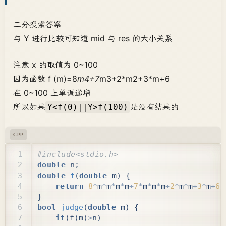
二分搜索答案
与 Y 进行比较可知道 mid 与 res 的大小关系
注意 x 的取值为 0~100
因为函数 f (m)=8
m4+7
m3+2*m2+3*m+6
在 0~100 上单调递增
所以如果
是没有结果的
Y<f(0)||Y>f(100)
CPP
double
n
;
double
f
(
double
m
)
{
return
8
*
m
*
m
*
m
*
m
+
7
*
m
*
m
*
m
+
2
*
m
*
m
+
3
*
m
+
6
;
}
bool
judge
(
double
m
)
{
if
(
f
(
m
)
>
n
)