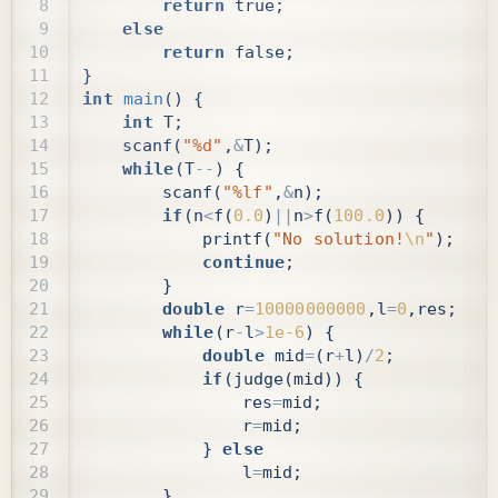
return
true
;
else
return
false
;
}
int
main
()
{
int
T
;
scanf
(
"%d"
,
&
T
);
while
(
T
--
)
{
scanf
(
"%lf"
,
&
n
);
if
(
n
<
f
(
0.0
)
||
n
>
f
(
100.0
))
{
printf
(
"No solution!
\n
"
);
continue
;
}
double
r
=
10000000000
,
l
=
0
,
res
;
while
(
r
-
l
>
1e-6
)
{
double
mid
=
(
r
+
l
)
/
2
;
if
(
judge
(
mid
))
{
res
=
mid
;
r
=
mid
;
}
else
l
=
mid
;
}