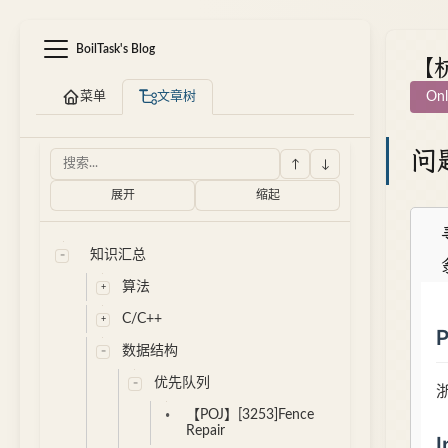
BoilTask's Blog
【杭
菜单
文章树
Onl
问
↑
↓
展开
缩起
知识汇总
算法
C/C++
数据结构
优先队列
【POJ】[3253]Fence
Repair