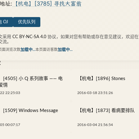
地址:
【杭电】[3785] 寻找大富翁
 OJ
优先队列
文采用
CC BY-NC-SA 4.0
协议，如果对您有帮助或存在意见建议，欢迎在
交流。
页面浏览次数
加载中...
本页面访客数
加载中...
章
[4505] 小 Q 系列故事 —— 电
【杭电】[1896] Stones
爱情
22 22:25:03
2016-03-18 23:51:26
1509] Windows Message
【杭电】[1873] 看病要排队
05 00:07:17
2016-03-04 21:56:54