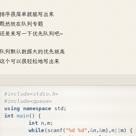
排序很简单就能写出来
既然放在队列专题
还是来写一下优先队列吧~
队列默认数据大的优先级高
这个可以很轻松地写出来
using
namespace
std
;
int
main
()
{
int
n
,
m
;
while
(
scanf
(
"%d %d"
,
&
n
,
&
m
),
n
||
m
)
{