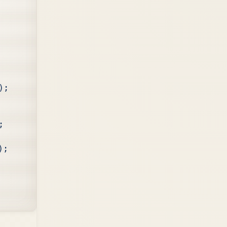
);
;
);