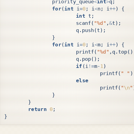
priority_queue
<
int
>
q
;
for
(
int
i
=
0
;
i
<
n
;
i
++
)
{
int
t
;
scanf
(
"%d"
,
&
t
);
q
.
push
(
t
);
}
for
(
int
i
=
0
;
i
<
m
;
i
++
)
{
printf
(
"%d"
,
q
.
top
()
q
.
pop
();
if
(
i
!=
m
-
1
)
printf
(
" "
)
else
printf
(
"
\n
"
}
}
return
0
;
}