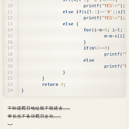
printf
(
"YES
\n
"
);
else
if
(
s
[
l
-
1
]
==
'0'
||
s
[
l
-
printf
(
"YES
\n
"
);
else
{
for
(
i
=
m
=
0
;
i
<
l
;
i
m
=
m
+
s
[
i
]
-
}
if
(
m
%
3
==
0
)
printf
(
"Y
else
printf
(
"N
}
}
return
0
;
}
不知道题目地址能不能进去……
学长也不告诉题目出处……
-.-