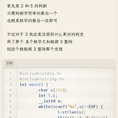
首先是 2 和 5 的判断
只需判断字符串的最后一个
也就是数字的最后一位即可
不过对于 3 我还是没想到什么更好的判定
用了那个 各个数字之和能被 3 整除
则这个数能被 3 整除那个定理
CPP
int
main
()
{
char
s
[
100
];
int
l
,
i
;
__int64
m
;
while
(
scanf
(
"%s"
,
s
)
!=
EOF
)
{
l
=
strlen
(
s
);
if
((
s
[
l
-
1
]
-
'0'
)
%
2
==
0
)