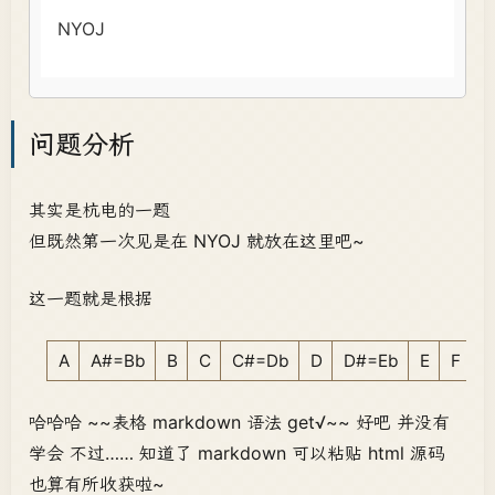
问题分析
其实是杭电的一题
但既然第一次见是在 NYOJ 就放在这里吧~
这一题就是根据
A
A#=Bb
B
C
C#=Db
D
D#=Eb
E
F
F
哈哈哈 ~~表格 markdown 语法 get√~~ 好吧 并没有
学会 不过…… 知道了 markdown 可以粘贴 html 源码
也算有所收获啦~