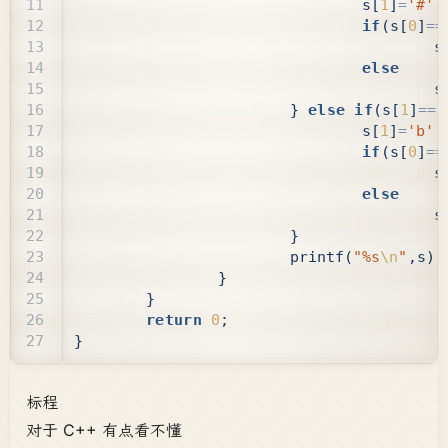
s
[
1
]
=
'#'
;
if
(
s
[
0
]
==
s
else
s
}
else
if
(
s
[
1
]
==
'
s
[
1
]
=
'b'
;
if
(
s
[
0
]
==
s
else
s
}
printf
(
"%s
\n
"
,
s
);
}
}
return
0
;
}
标程
对于 C++ 有点看不懂