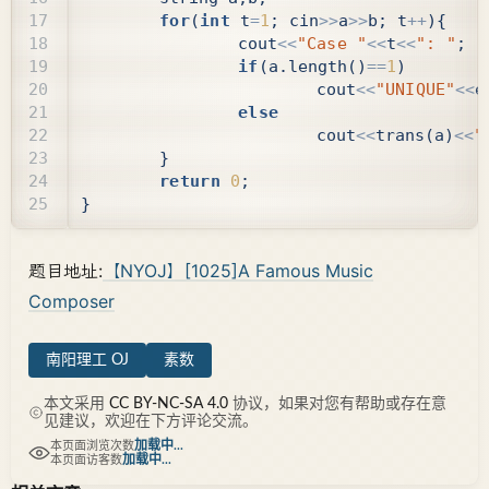
for
(
int
t
=
1
;
cin
>>
a
>>
b
;
t
++
){
cout
<<
"Case "
<<
t
<<
": "
;
if
(
a
.
length
()
==
1
)
cout
<<
"UNIQUE"
<<
e
else
cout
<<
trans
(
a
)
<<
"
}
return
0
;
}
题目地址:
【NYOJ】[1025]A Famous Music
Composer
南阳理工 OJ
素数
本文采用
CC BY-NC-SA 4.0
协议，如果对您有帮助或存在意
见建议，欢迎在下方评论交流。
加载中...
本页面浏览次数
加载中...
本页面访客数