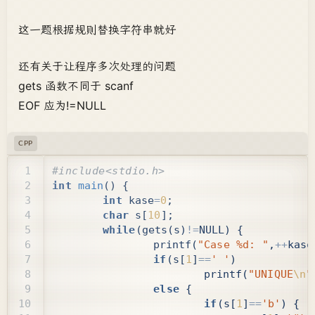
这一题根据规则替换字符串就好
还有关于让程序多次处理的问题
gets 函数不同于 scanf
EOF 应为!=NULL
CPP
int
main
()
{
int
kase
=
0
;
char
s
[
10
];
while
(
gets
(
s
)
!=
NULL
)
{
printf
(
"Case %d: "
,
++
kase
if
(
s
[
1
]
==
' '
)
printf
(
"UNIQUE
\n
"
else
{
if
(
s
[
1
]
==
'b'
)
{