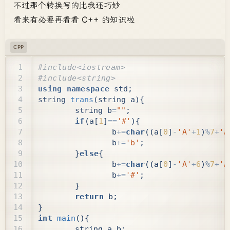
不过那个转换写的比我还巧妙
看来有必要再看看 C++ 的知识啦
CPP
using
namespace
std
;
string
trans
(
string
a
){
string
b
=
""
;
if
(
a
[
1
]
==
'#'
){
b
+=
char
((
a
[
0
]
-
'A'
+
1
)
%
7
+
'A
b
+=
'b'
;
}
else
{
b
+=
char
((
a
[
0
]
-
'A'
+
6
)
%
7
+
'A
b
+=
'#'
;
}
return
b
;
}
int
main
(){
string
a
,
b
;