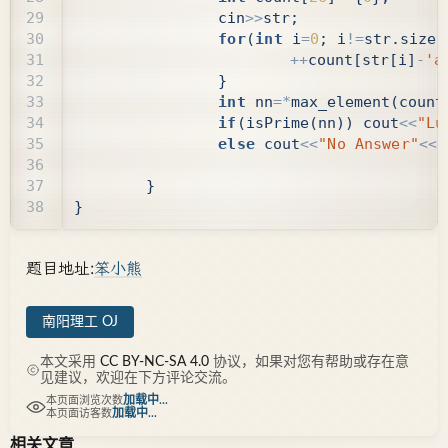
cin
>>
str
;
for
(
int
i
=
0
;
i
!=
str
.
size
(
++
count
[
str
[
i
]
-
'a
}
int
nn
=*
max_element
(
count
if
(
isPrime
(
nn
))
cout
<<
"Lu
else
cout
<<
"No Answer"
<<
e
}
}
题目地址:
笨小熊
南阳理工 OJ
本文采用
CC BY-NC-SA 4.0
协议，如果对您有帮助或存在意
见建议，欢迎在下方评论交流。
加载中...
本页面浏览次数
加载中...
本页面访客数
相关文章