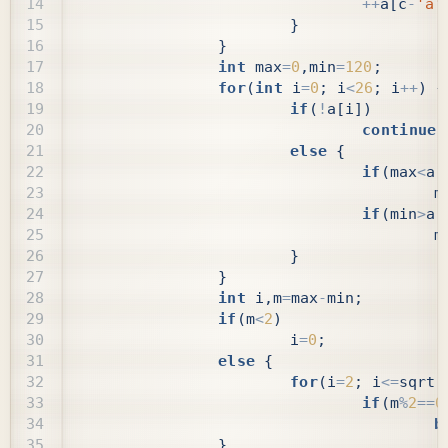
++
a
[
c
-
'a'
}
}
int
max
=
0
,
min
=
120
;
for
(
int
i
=
0
;
i
<
26
;
i
++
)
{
if
(
!
a
[
i
])
continue
;
else
{
if
(
max
<
a
[
m
if
(
min
>
a
[
m
}
}
int
i
,
m
=
max
-
min
;
if
(
m
<
2
)
i
=
0
;
else
{
for
(
i
=
2
;
i
<=
sqrt
(
if
(
m
%
2
==
0
b
}