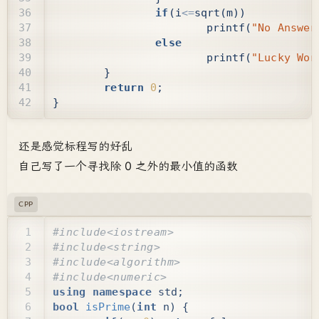
if
(
i
<=
sqrt
(
m
))
printf
(
"No Answer
else
printf
(
"Lucky Wor
}
return
0
;
}
还是感觉标程写的好乱
自己写了一个寻找除 0 之外的最小值的函数
CPP
using
namespace
std
;
bool
isPrime
(
int
n
)
{