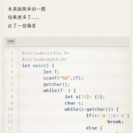
本来挺简单的一题
结果想多了……
出了一些偏差
CPP
int
main
()
{
int
T
;
scanf
(
"%d"
,
&
T
);
getchar
();
while
(
T
--
)
{
int
a
[
26
]
=
{
0
};
char
c
;
while
(
c
=
getchar
())
{
if
(
c
<
'a'
||
c
>
'z'
)
break
;
else
{