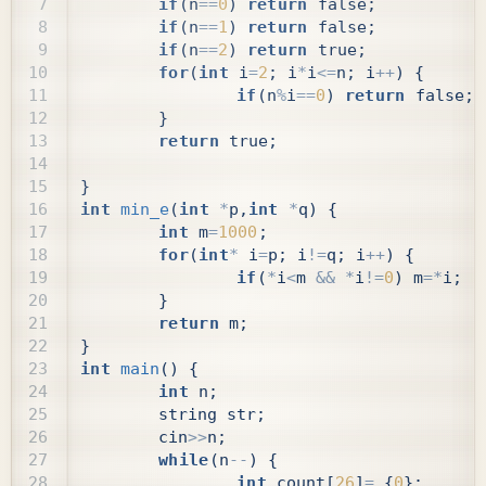
if
(
n
==
0
)
return
false
;
if
(
n
==
1
)
return
false
;
if
(
n
==
2
)
return
true
;
for
(
int
i
=
2
;
i
*
i
<=
n
;
i
++
)
{
if
(
n
%
i
==
0
)
return
false
;
}
return
true
;
}
int
min_e
(
int
*
p
,
int
*
q
)
{
int
m
=
1000
;
for
(
int
*
i
=
p
;
i
!=
q
;
i
++
)
{
if
(
*
i
<
m
&&
*
i
!=
0
)
m
=*
i
;
}
return
m
;
}
int
main
()
{
int
n
;
string
str
;
cin
>>
n
;
while
(
n
--
)
{
int
count
[
26
]
=
{
0
};