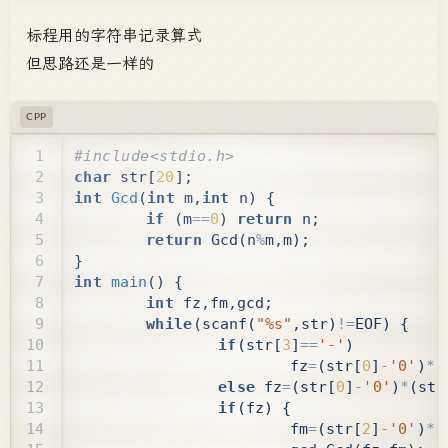
标程用的字符串记录算式
但思路还是一样的
CPP
char
str
[
20
];
int
Gcd
(
int
m
,
int
n
)
{
if
(
m
==
0
)
return
n
;
return
Gcd
(
n
%
m
,
m
);
}
int
main
()
{
int
fz
,
fm
,
gcd
;
while
(
scanf
(
"%s"
,
str
)
!=
EOF
)
{
if
(
str
[
3
]
==
'-'
)
fz
=
(
str
[
0
]
-
'0'
)
*
(
else
fz
=
(
str
[
0
]
-
'0'
)
*
(
str
if
(
fz
)
{
fm
=
(
str
[
2
]
-
'0'
)
*
(