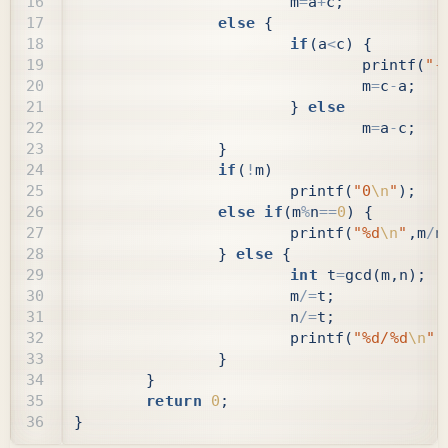
m
=
a
+
c
;
else
{
if
(
a
<
c
)
{
printf
(
"-
m
=
c
-
a
;
}
else
m
=
a
-
c
;
}
if
(
!
m
)
printf
(
"0
\n
"
);
else
if
(
m
%
n
==
0
)
{
printf
(
"%d
\n
"
,
m
/
n
}
else
{
int
t
=
gcd
(
m
,
n
);
m
/=
t
;
n
/=
t
;
printf
(
"%d/%d
\n
"
,
}
}
return
0
;
}