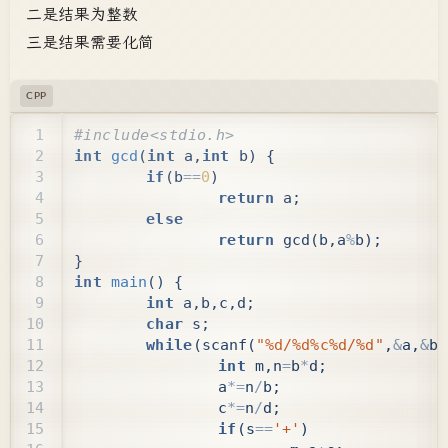
二是结果为整数
三是结果需要化简
CPP
int
gcd
(
int
a
,
int
b
)
{
if
(
b
==
0
)
return
a
;
else
return
gcd
(
b
,
a
%
b
);
}
int
main
()
{
int
a
,
b
,
c
,
d
;
char
s
;
while
(
scanf
(
"%d/%d%c%d/%d"
,
&
a
,
&
b
,
int
m
,
n
=
b
*
d
;
a
*=
n
/
b
;
c
*=
n
/
d
;
if
(
s
==
'+'
)