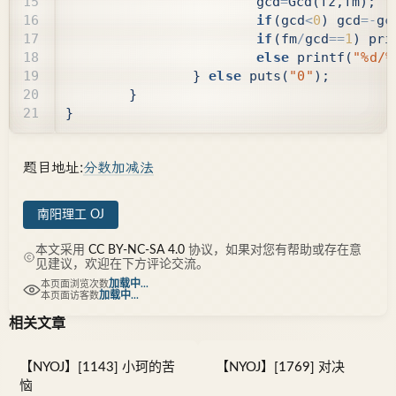
gcd
=
Gcd
(
fz
,
fm
);
if
(
gcd
<
0
)
gcd
=-
gc
if
(
fm
/
gcd
==
1
)
pri
else
printf
(
"%d/%
}
else
puts
(
"0"
);
}
}
题目地址:
分数加减法
南阳理工 OJ
本文采用
CC BY-NC-SA 4.0
协议，如果对您有帮助或存在意
见建议，欢迎在下方评论交流。
加载中...
本页面浏览次数
加载中...
本页面访客数
相关文章
【NYOJ】[1143] 小珂的苦
【NYOJ】[1769] 对决
恼