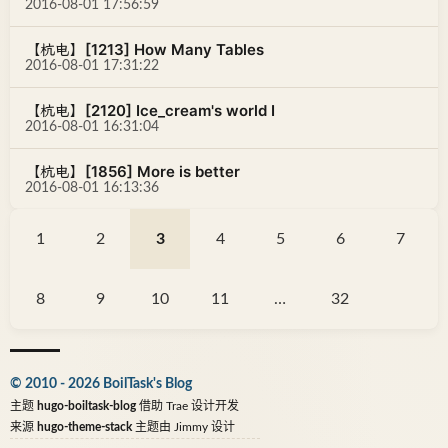
2016-08-01 17:56:59
【杭电】[1213] How Many Tables
2016-08-01 17:31:22
【杭电】[2120] Ice_cream's world I
2016-08-01 16:31:04
【杭电】[1856] More is better
2016-08-01 16:13:36
1
2
3
4
5
6
7
8
9
10
11
…
32
© 2010 - 2026 BoilTask's Blog
主题
hugo-boiltask-blog
借助
Trae
设计开发
来源
hugo-theme-stack
主题由
Jimmy
设计