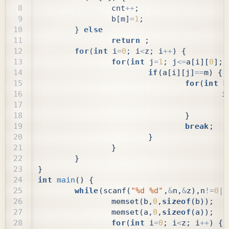
cnt
++
;
b
[
m
]
=
1
;
}
else
return
;
for
(
int
i
=
0
;
i
<
z
;
i
++
)
{
for
(
int
j
=
1
;
j
<=
a
[
i
][
0
];
if
(
a
[
i
][
j
]
==
m
)
{
for
(
int
k
i
}
break
;
}
}
}
}
int
main
()
{
while
(
scanf
(
"%d %d"
,
&
n
,
&
z
),
n
!=
0
||
memset
(
b
,
0
,
sizeof
(
b
));
memset
(
a
,
0
,
sizeof
(
a
));
for
(
int
i
=
0
;
i
<
z
;
i
++
)
{