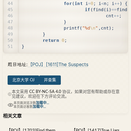
for
(
int
i
=
0
;
i
<
n
;
i
++
)
{
if
(
find
(
i
)
==
find
(
cnt
++
;
}
printf
(
"%d
\n
"
,
cnt
);
}
return
0
;
}
题目地址:
【POJ】[1611]The Suspects
北京大学 OJ
并查集
本文采用
CC BY-NC-SA 4.0
协议，如果对您有帮助或存在意
见建议，欢迎在下方评论交流。
加载中...
本页面浏览次数
加载中...
本页面访客数
相关文章
【POJ】[1703]Find them,
【POJ】[1417]True Liars