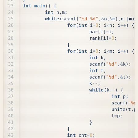
int
main
()
{
int
n
,
m
;
while
(
scanf
(
"%d %d"
,
&
n
,
&
m
),
n
||
m
)
for
(
int
i
=
0
;
i
<
n
;
i
++
)
{
par
[
i
]
=
i
;
rank
[
i
]
=
0
;
}
for
(
int
i
=
0
;
i
<
m
;
i
++
)
{
int
k
;
scanf
(
"%d"
,
&
k
);
int
t
;
scanf
(
"%d"
,
&
t
);
k
--
;
while
(
k
--
)
{
int
p
;
scanf
(
"%d
unite
(
t
,
p
t
=
p
;
}
}
int
cnt
=
0
;