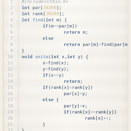
int
par
[
30200
];
int
rank
[
30200
];
int
find
(
int
m
)
{
if
(
m
==
par
[
m
])
return
m
;
else
return
par
[
m
]
=
find
(
par
[
m
]
}
void
unite
(
int
x
,
int
y
)
{
x
=
find
(
x
);
y
=
find
(
y
);
if
(
x
==
y
)
return
;
if
(
rank
[
x
]
<
rank
[
y
])
par
[
x
]
=
y
;
else
{
par
[
y
]
=
x
;
if
(
rank
[
x
]
==
rank
[
y
])
rank
[
x
]
++
;
}
}