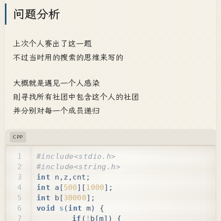
问题分析
上次个人赛出了这一题
不过当时用的搜索的思维来写的
大概就是遇见一个人感染
则寻找所有社团中包含这个人的社团
并分别对每一个成员递归
CPP
int
n
,
z
,
cnt
;
int
a
[
500
][
1000
];
int
b
[
30000
];
void
s
(
int
m
)
{
if
(
!
b
[
m
])
{