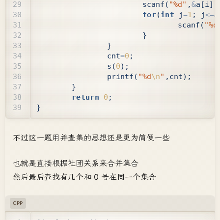
scanf
(
"%d"
,
&
a
[
i
][
for
(
int
j
=
1
;
j
<=
a
scanf
(
"%d
}
}
cnt
=
0
;
s
(
0
);
printf
(
"%d
\n
"
,
cnt
);
}
return
0
;
}
不过这一题用并查集的思想还是更为简便一些
也就是直接根据社团关系来合并集合
然后最后查找有几个和 0 号在同一个集合
CPP