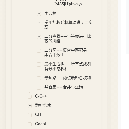
[2485]Highways
字典树
常用加权随机算法说明与实
现
二分查找——与答案进行比
较的思维
二分图——集合中匹配另一
集合中数个
最小生成树——所有点成树
有最小总权和
最短路——两点最短总权和
并查集——合并与查询
C/C++
数据结构
GIT
Godot