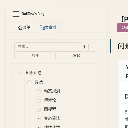
BoilTask's Blog
【P
菜单
文章树
Onl
问
↑
↓
展开
缩起
知识汇总
算法
动态规划
博弈论
图搜索
贪心算法
线性代数