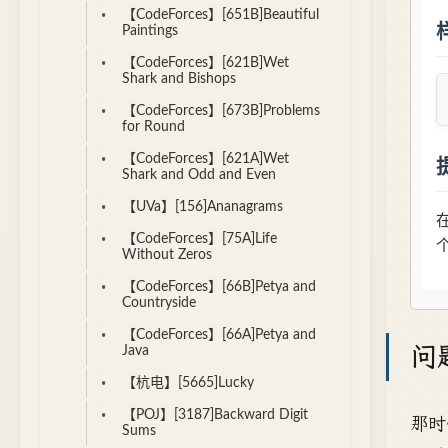
【CodeForces】[651B]Beautiful
Paintings
【CodeForces】[621B]Wet
Shark and Bishops
【CodeForces】[673B]Problems
for Round
【CodeForces】[621A]Wet
Shark and Odd and Even
【UVa】[156]Ananagrams
【CodeForces】[75A]Life
Without Zeros
【CodeForces】[66B]Petya and
Countryside
【CodeForces】[66A]Petya and
问
Java
【杭电】[5665]Lucky
【POJ】[3187]Backward Digit
那时
Sums