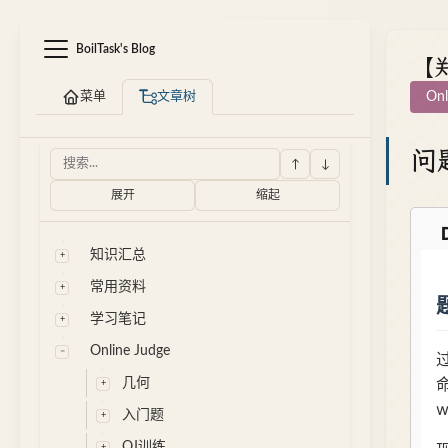
BoilTask's Blog
【郑
菜单
文章树
Onl
问
↑
↓
展开
缩起
知识汇总
常用资料
学习笔记
Online Judge
几何
入门题
OJ训练