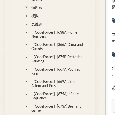
物理题
模拟
思维题
【CodeForces】[638A]Home
Numbers
【CodeForces】[366A]Dima and
Guards
【CodeForces】[675B]Restoring
Painting
【CodeForces】[667A]Pouring
Rain
【CodeForces】[669A]Little
Artem and Presents
【CodeForces】[675A]Infinite
Sequence
【CodeForces】[673A]Bear and
Game