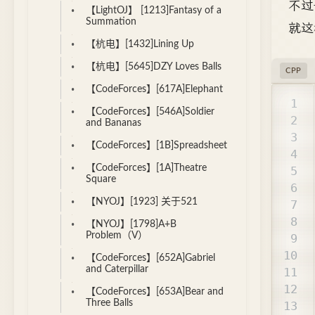
不过
【LightOJ】 [1213]Fantasy of a
Summation
就这
【杭电】[1432]Lining Up
【杭电】[5645]DZY Loves Balls
CPP
【CodeForces】[617A]Elephant
【CodeForces】[546A]Soldier
and Bananas
【CodeForces】[1B]Spreadsheet
【CodeForces】[1A]Theatre
Square
【NYOJ】[1923] 关于521
【NYOJ】[1798]A+B
Problem（V）
【CodeForces】[652A]Gabriel
and Caterpillar
【CodeForces】[653A]Bear and
Three Balls