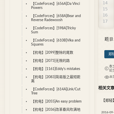
【CodeForces】[656A]Da Vinci
Powers
【CodeForces】[658A]Bear and
Reverse Radewoosh
【CodeForces】[598A]Tricky
Sum
题目
【CodeForces】[610B]Vika and
Squares
【杭电】[2099]整除的尾数
郑轻
【杭电】[2073]无限的路
本
【杭电】[1161]Eddy's mistakes
论
本
【杭电】[2083]简易版之最短距
离
相关文
【CodeForces】[614A]Link/Cut
Tree
【郑轻】
【杭电】[2055]An easy problem
【杭电】[2036]改革春风吹满地
2016-09-