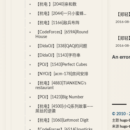
【杭电 】[2040]亲和数
【杭电】[2044]一只小蜜蜂...
【郑轻】
2016-08-
【杭电】[1166]敌兵布阵
【CodeForces】[659A]Round
House
【郑轻】
2016-08-
【DidaOJ】[338]QAQ的问题
【DidaOJ】[1143]字符串
【POJ】[1543]Perfect Cubes
【NYOJ】[acm-178]房间安排
【杭电】[4883]TIANKENG’s
restaurant
【POJ】[1423]Big Number
【杭电】[4500]小Q系列故事——
屌丝的逆袭
© 2010 - 
【杭电】[1060]Leftmost Digit
主题
hugo-b
来源
hugo-
【CodeForces】[651A]Joysticks