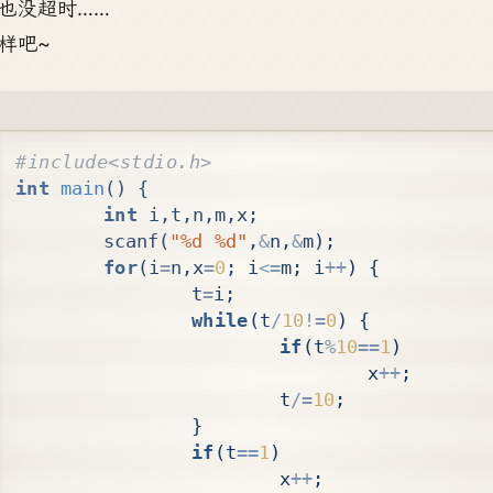
也没超时……
样吧~
int
main
()
{
int
i
,
t
,
n
,
m
,
x
;
scanf
(
"%d %d"
,
&
n
,
&
m
);
for
(
i
=
n
,
x
=
0
;
i
<=
m
;
i
++
)
{
t
=
i
;
while
(
t
/
10
!=
0
)
{
if
(
t
%
10
==
1
)
x
++
;
t
/=
10
;
}
if
(
t
==
1
)
x
++
;