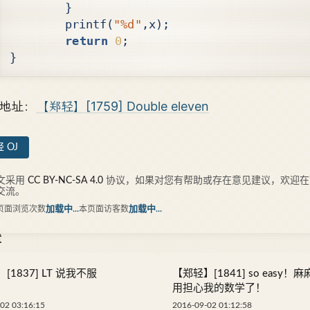
}
printf
(
"%d"
,
x
);
return
0
;
}
地址：
【郑轻】[1759] Double eleven
 OJ
文采用
CC BY-NC-SA 4.0
协议，如果对您有帮助或存在意见建议，欢迎在
交流。
页面浏览次数
加载中...
本页面访客数
加载中...
章
[1837] LT 说我不服
【郑轻】[1841] so easy！
用担心我的数学了！
02 03:16:15
2016-09-02 01:12:58