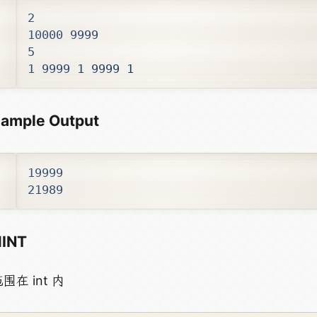
1 9999 1 9999 1
ample Output
21989
INT
围在 int 内