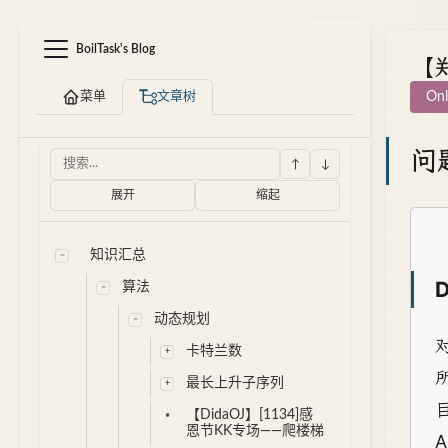
BoilTask's Blog
【郑
菜单
文章树
Onl
问
↑
↓
展开
缩起
知识汇总
D
算法
动态规划
卡特兰数
最长上升子序列
目
【DidaOJ】[1134]感
恩节KK专场——爬楼梯