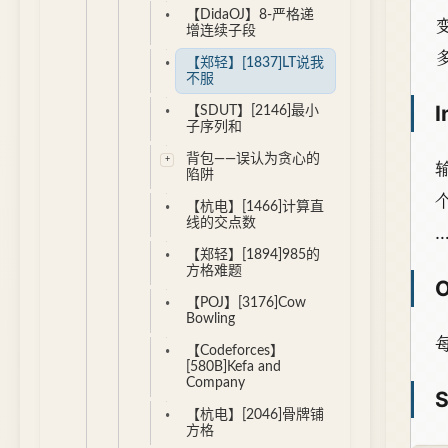
【DidaOJ】8-严格递
变
增连续子段
【郑轻】[1837]LT说我
不服
I
【SDUT】[2146]最小
子序列和
背包——误认为贪心的
陷阱
个
【杭电】[1466]计算直
线的交点数
…
【郑轻】[1894]985的
方格难题
O
【POJ】[3176]Cow
Bowling
【Codeforces】
[580B]Kefa and
Company
S
【杭电】[2046]骨牌铺
方格