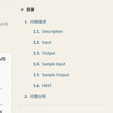
目录
问题描述
16:15
Description
Input
Output
MB
Sample Input
Sample Output
HINT
做，
题
问题分析
…
x