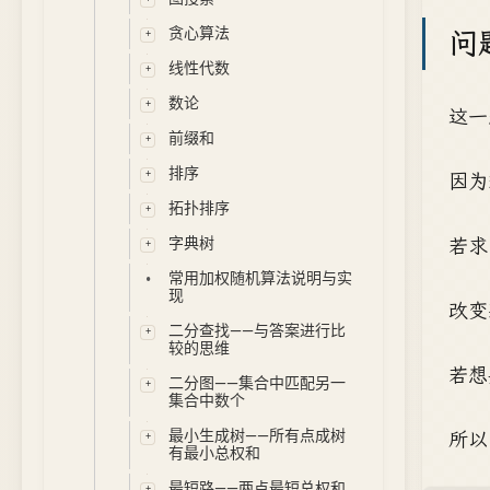
问
贪心算法
线性代数
数论
这一
前缀和
排序
因为
拓扑排序
若求出
字典树
常用加权随机算法说明与实
现
改变
二分查找——与答案进行比
较的思维
若想
二分图——集合中匹配另一
集合中数个
所以 
最小生成树——所有点成树
有最小总权和
最短路——两点最短总权和