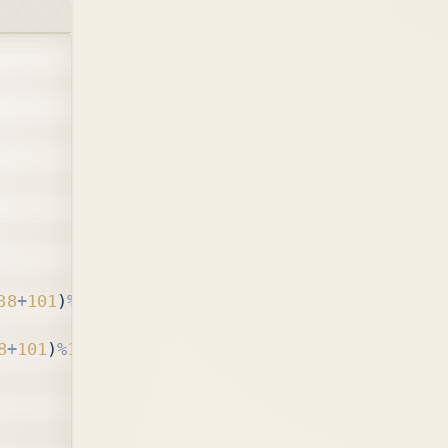
88
+
101
)
%
14507
-
a
[
i
];
8
+
101
)
%
14507
-
a
[
i
];