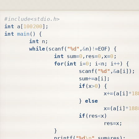
int
a
[
100200
];
int
main
()
{
int
n
;
while
(
scanf
(
"%d"
,
&
n
)
!=
EOF
)
{
int
sum
=
0
,
res
=
0
,
x
=
0
;
for
(
int
i
=
0
;
i
<
n
;
i
++
)
{
scanf
(
"%d"
,
&
a
[
i
]);
sum
+=
a
[
i
];
if
(
x
>
0
)
{
x
+=
(
a
[
i
]
*
18
}
else
x
=
(
a
[
i
]
*
188
if
(
res
<
x
)
res
=
x
;
}
printf
(
"%d
\n
"
,
sum
+
res
);