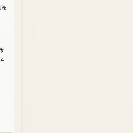
能是
素
A4