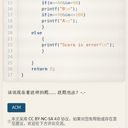
if
(
n
>=
80
&&
n
<
90
)
printf
(
"B
\n
"
);
if
(
n
>=
90
&&
n
<=
100
)
printf
(
"A
\n
"
);
}
else
{
printf
(
"Score is error!
\n
"
);
}
}
return
0
;
}
话说现在看这样的题…… 这题也出？-.-
ACM
本文采用
CC BY-NC-SA 4.0
协议，如果对您有帮助或存在意
见建议，欢迎在下方评论交流。