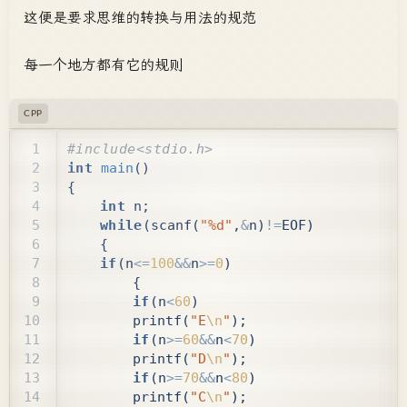
这便是要求思维的转换与用法的规范
每一个地方都有它的规则
CPP
int
main
()
{
int
n
;
while
(
scanf
(
"%d"
,
&
n
)
!=
EOF
)
{
if
(
n
<=
100
&&
n
>=
0
)
{
if
(
n
<
60
)
printf
(
"E
\n
"
);
if
(
n
>=
60
&&
n
<
70
)
printf
(
"D
\n
"
);
if
(
n
>=
70
&&
n
<
80
)
printf
(
"C
\n
"
);