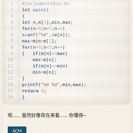
int
main
()
{
int
n
,
m
[
5
],
min
,
max
;
for
(
n
=
0
;
n
<
5
;
n
++
)
scanf
(
"%d"
,
&
m
[
n
]);
max
=
min
=
m
[
1
];
for
(
n
=
0
;
n
<
5
;
n
++
)
{
if
(
m
[
n
]
>=
max
)
max
=
m
[
n
];
if
(
m
[
n
]
<=
min
)
min
=
m
[
n
];
}
printf
(
"%d %d"
,
min
,
max
);
return
0
;
}
呃…… 虽然好像现在来看…… 你懂得~
ACM