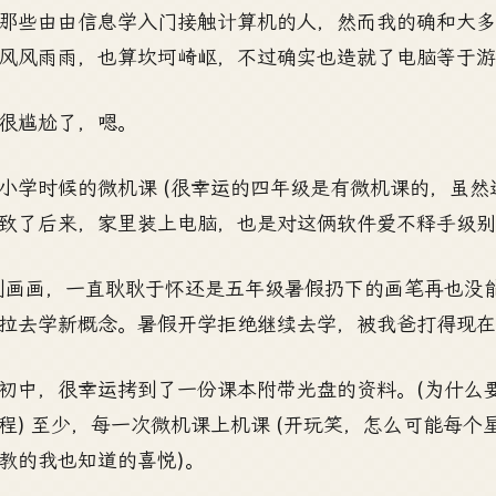
那些由由信息学入门接触计算机的人，然而我的确和大
风风雨雨，也算坎坷崎岖，不过确实也造就了电脑等于游
很尴尬了，嗯。
小学时候的微机课 (很幸运的四年级是有微机课的，虽然
致了后来，家里装上电脑，也是对这俩软件爱不释手级别
到画画，一直耿耿于怀还是五年级暑假扔下的画笔再也没
拉去学新概念。暑假开学拒绝继续去学，被我爸打得现在
初中，很幸运拷到了一份课本附带光盘的资料。(为什么要拷
程) 至少，每一次微机课上机课 (开玩笑，怎么可能每个
教的我也知道的喜悦)。