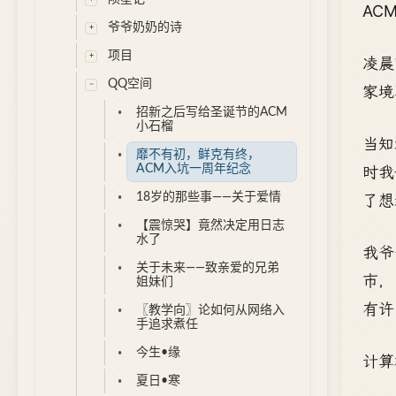
AC
爷爷奶奶的诗
项目
凌晨
QQ空间
家境
招新之后写给圣诞节的ACM
小石榴
当知
靡不有初，鲜克有终，
ACM入坑一周年纪念
时我
18岁的那些事——关于爱情
了想
【震惊哭】竟然决定用日志
水了
我爷
关于未来——致亲爱的兄弟
市，
姐妹们
有许
〖教学向〗论如何从网络入
手追求煮任
今生•缘
计算
夏日•寒