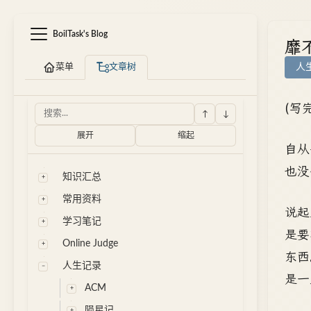
BoilTask's Blog
靡
菜单
文章树
人
(写
↑
↓
展开
缩起
自从
也没
知识汇总
常用资料
说起
学习笔记
是要
Online Judge
东西
人生记录
是一
ACM
陨星记