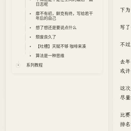
日志呢
下为 
靡不有初，鲜克有终，写给若干
年后的自己
写了
想了想还是要说点什么
颓废良久了
不过
【吐槽】天赋不够 咖啡来凑
算法是一种思维
去年
系列教程
或许
这次
尽量
比赛
排名