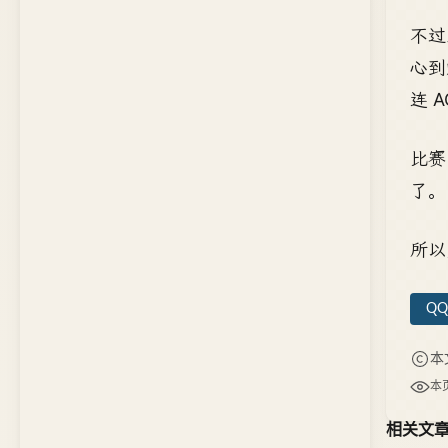
不过
心到
连 
比赛
了。
所以
QQ
本
本
相关文