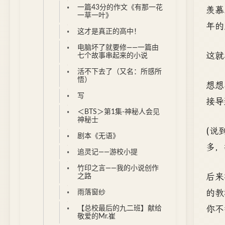
一篇43分的作文《有那一花
羡慕
一草一叶》
年的
这才是真正的高中！
电脑坏了就要修——一篇由
这就
七个故事串起来的小说
活不下去了（又名：所感所
悟）
想想
写
接导
＜BTS＞第1集-神秘人会见
神秘士
(说
剧本《无语》
多，
追灵记——游校小提
竹印之言——我的小说创作
后来
之路
的教
雨落窗纱
你不
【总校最后的九二班】献给
敬爱的Mr.崔