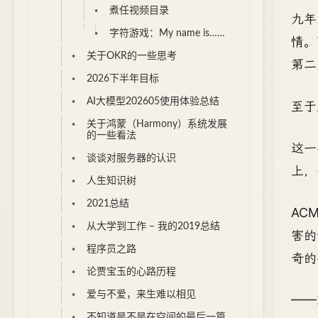
煮任视频目录
九年
字符游戏：My name is……
情。
关于OKR的一些思考
第二
2026下半年目标
AI大模型202605使用体验总结
至于
关于鸿蒙（Harmony）系统发展
的一些看法
这一
谈谈对服务器的认识
上，
人生知识树
2021总结
AC
从大学到工作 – 我的2019总结
害的
程序员之路
奇的
论贾宝玉的心路历程
爱与不爱，来生难以相见
——2
不知道是不是在空间的最后一篇