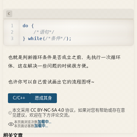
C
do
{
/*语句*/
}
while
(
/*条件*/
);
也就是判断循环条件是否成立之前，先执行一次循环
体，这在解决一些问题的时候很方便。
也许你可以自己尝试画出它的流程图呀~
C/C++
愿成其身
本文采用
CC BY-NC-SA 4.0
协议，如果对您有帮助或存在意
见建议，欢迎在下方评论交流。
加载中...
本页面浏览次数
加载中...
本页面访客数
相关文章