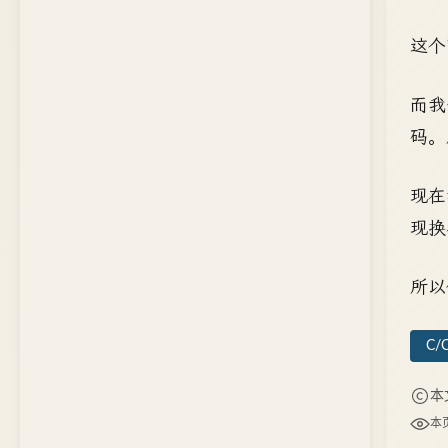
这个
而我
码。
现在
现换
所以
C/
本
本