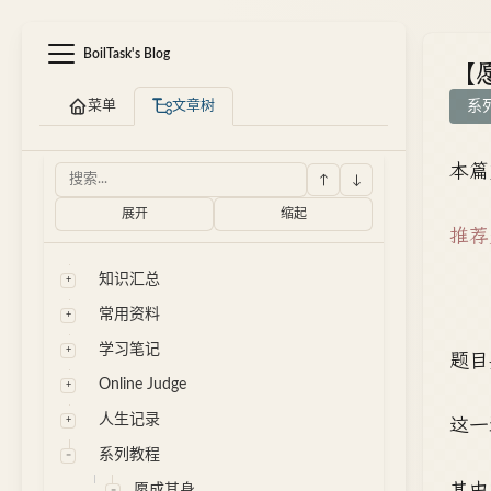
BoilTask's Blog
【
菜单
文章树
系
本篇
↑
↓
展开
缩起
推荐
知识汇总
常用资料
学习笔记
题目
Online Judge
人生记录
这一
系列教程
其中
愿成其身