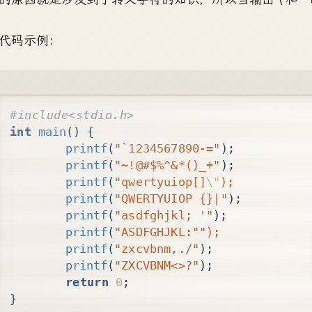
代码示例：
#include
<stdio.h>
int
main
()
{
printf
(
"`1234567890-="
);
printf
(
"~!@#$%^&*()_+"
);
printf
(
"qwertyuiop[]
\"
);
printf
(
"QWERTYUIOP {}|"
);
printf
(
"asdfghjkl; '"
);
printf
(
"ASDFGHJKL:"");
printf
(
"zxcvbnm,./"
);
printf
(
"ZXCVBNM<>?"
);
return
0
;
}