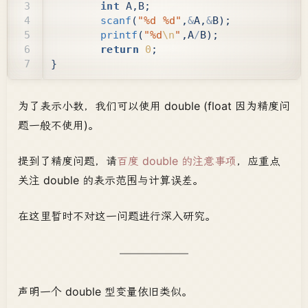
int
A
,
B
;
scanf
(
"%d %d"
,
&
A
,
&
B
);
printf
(
"%d
\n
"
,
A
/
B
);
return
0
;
}
为了表示小数，我们可以使用 double (float 因为精度问
题一般不使用)。
提到了精度问题，请
百度 double 的注意事项
，应重点
关注 double 的表示范围与计算误差。
在这里暂时不对这一问题进行深入研究。
声明一个 double 型变量依旧类似。