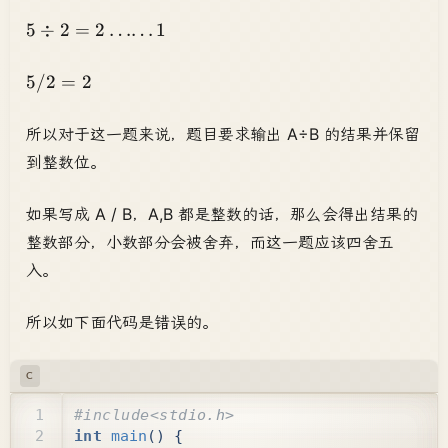
5
5
÷
2
=
2
……
1
\div
2 = 2
5
5/2
=
2
\ldots
/
\ldots
2
所以对于这一题来说，题目要求输出 A÷B 的结果并保留
1
=
到整数位。
2
如果写成 A / B，A,B 都是整数的话，那么会得出结果的
整数部分，小数部分会被舍弃，而这一题应该四舍五
入。
所以如下面代码是错误的。
C
#include
<stdio.h>
int
main
()
{